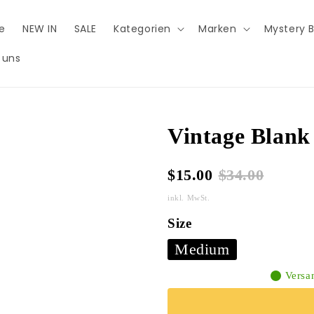
e
NEW IN
SALE
Kategorien
Marken
Mystery 
 uns
Vintage Blank
$15.00
$34.00
inkl. MwSt.
Size
Medium
Versan