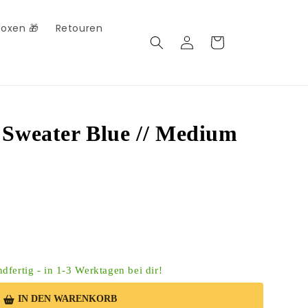
Boxen 🎁
Retouren
Log
Cart
in
 Sweater Blue // Medium
dfertig - in 1-3 Werktagen bei dir!
IN DEN WARENKORB